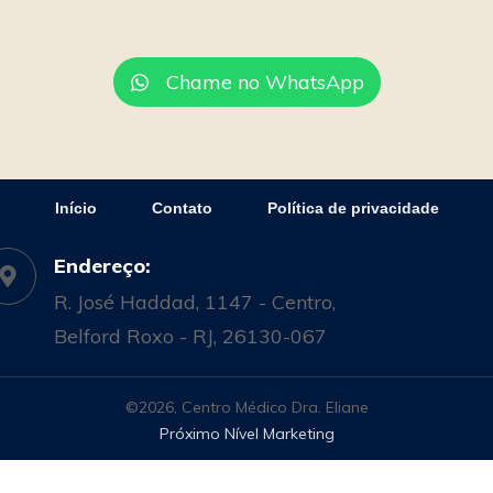
Chame no WhatsApp
Início
Contato
Política de privacidade
Endereço:
R. José Haddad, 1147 - Centro,
Belford Roxo - RJ, 26130-067
©
2026
,
Centro Médico Dra. Eliane
Próximo Nível Marketing