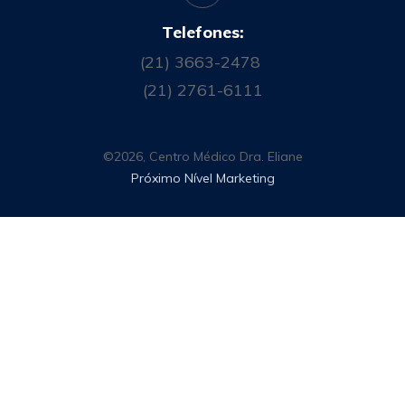
Telefones:
(21) 3663-2478
(21) 2761-6111
©
2026
,
Centro Médico Dra. Eliane
Próximo Nível Marketing
Customize
Reject All
Accept All
✖
►
Cookies Necessários
Sempre Ativo
Cookies necessários ativam recursos essenciais do
site como logins seguros e ajustes de preferências de
consentimento. Eles não armazenam dados pessoais.
Nenhum