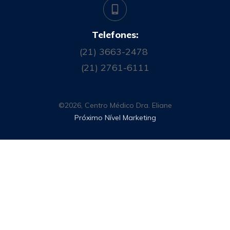
Telefones:
(21) 3663-2478
(21) 2761-6111
©
2026
,
Centro Médico Dra. Eliane
Próximo Nível Marketing
Customize
Reject All
Accept All
✖
►
Cookies Necessários
Sempre Ativo
Cookies necessários ativam recursos essenciais do
site como logins seguros e ajustes de preferências de