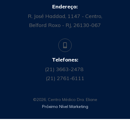
Endereço:
R. José Haddad, 1147 - Centro,
Belford Roxo - RJ, 26130-067
Telefones:
(21) 3663-2478
(21) 2761-6111
©
2026
,
Centro Médico Dra. Eliane
Próximo Nível Marketing